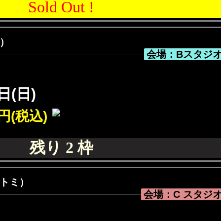
Sold Out !
 アカネ）
会場：Bスタジ
日(日)
円(税込)
残り 2 枠
セ サトミ）
会場：C スタジ