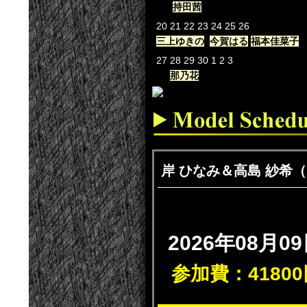
持田茜
20
21
22
23
24
25
26
三上ゆきの
今賀はる
福本佳菜子
27
28
29
30
1
2
3
那乃花
岸 ひなみ＆高島 紗
2026年08月09
参加費：41800