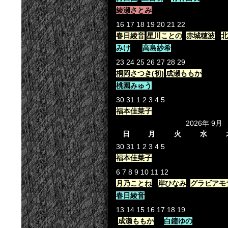
綾瀬さとみ
16
17
18
19
20
21
22
春日綾音
星川ことの
赤城穂波
北
みけ
高島紗希
23
24
25
26
27
28
29
桐岡さつき(初)
成瀬ももか
桃園みゅう
30
31
1
2
3
4
5
福本佳菜子
2026年 9月
日
月
火
水
30
31
1
2
3
4
5
福本佳菜子
6
7
8
9
10
11
12
月乃ことね
岸ひなみ
グラビアモ
春日綾音
13
14
15
16
17
18
19
成瀬ももか
白鐘ゆの